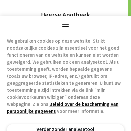
Heerse Apotheek
Steenweg 129,
3870 Heers
We gebruiken cookies op deze website. Strikt
heerse.apotheek@telenet.be
- Ondernemingsnummer
noodzakelijke cookies zijn essentieel voor het goed
(BTW nr.) (BE)0466404110
functioneren van de website en kunnen niet worden
Beroepstitel:
Apotheker werkzaam in België
geweigerd. We gebruiken ook een analysetool. Als u
toestemming geeft, worden bepaalde gegevens
Beroepsvereniging:
Algemene Pharmaceutische
Bond
autorisatienummer FAGG 732201
(zoals uw browser, IP-adres, enz.) gebruikt om
Valt onder toezicht van de Orde der Apothekers,
geaggregeerde statistieken te genereren. U kunt uw
02/537.42.67, Henri Jasparlaan 94 1060 Brussel
toestemming altijd intrekken via de link “mijn
Deontologie:
Code van de farmaceutische plichtenleer
cookievoorkeuren wijzigen” onderaan deze
Tarieven terugbetaalde zorg
webpagina. Zie ons
Beleid over de bescherming van
persoonlijke gegevens
voor meer informatie.
Apotheek.be
Orde Der Apothekers
FAGG
Verder zonder analysetool
Privacy policy
Wettelijke vermeldingen