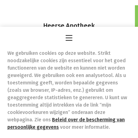
Heerse Apotheek
Steenweg 129,
3870 Heers
We gebruiken cookies op deze website. Strikt
heerse.apotheek@telenet.be
- Ondernemingsnummer
noodzakelijke cookies zijn essentieel voor het goed
(BTW nr.) (BE)0466404110
functioneren van de website en kunnen niet worden
Beroepstitel:
Apotheker werkzaam in België
geweigerd. We gebruiken ook een analysetool. Als u
toestemming geeft, worden bepaalde gegevens
Beroepsvereniging:
Algemene Pharmaceutische
Bond
autorisatienummer FAGG 732201
(zoals uw browser, IP-adres, enz.) gebruikt om
Valt onder toezicht van de Orde der Apothekers,
geaggregeerde statistieken te genereren. U kunt uw
02/537.42.67, Henri Jasparlaan 94 1060 Brussel
toestemming altijd intrekken via de link “mijn
Deontologie:
Code van de farmaceutische plichtenleer
cookievoorkeuren wijzigen” onderaan deze
Tarieven terugbetaalde zorg
webpagina. Zie ons
Beleid over de bescherming van
persoonlijke gegevens
voor meer informatie.
Apotheek.be
Orde Der Apothekers
FAGG